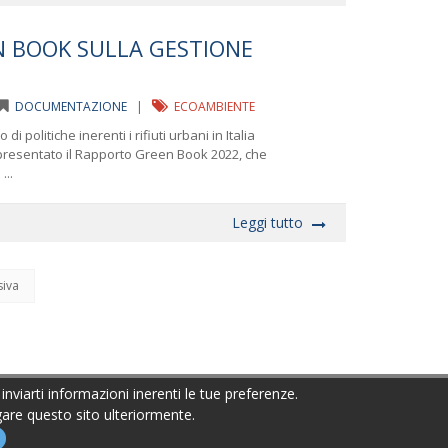
 BOOK SULLA GESTIONE
DOCUMENTAZIONE
|
ECOAMBIENTE
di politiche inerenti i rifiuti urbani in Italia
o presentato il Rapporto Green Book 2022, che
...
Leggi tutto
siva
inviarti informazioni inerenti le tue preferenze.
igare questo sito ulteriormente.
ormativa sulla privacy
Area Riservata