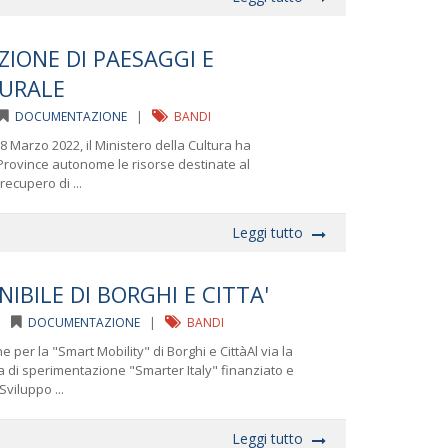
ZIONE DI PAESAGGI E
URALE
DOCUMENTAZIONE
|
BANDI
8 Marzo 2022, il Ministero della Cultura ha
 Province autonome le risorse destinate al
recupero di ...
Leggi tutto
IBILE DI BORGHI E CITTA'
 |
DOCUMENTAZIONE
|
BANDI
er la "Smart Mobility" di Borghi e CittàAl via la
di sperimentazione "Smarter Italy" finanziato e
viluppo ...
Leggi tutto