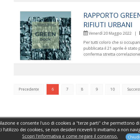
RAPPORTO GREEN
RIFIUTI URBANI
Venerdì 20 Maggio 2022 |
Per tutti coloro che si occupano 
pubblicata il 21 aprile è stat
conferma stretta correlazione 
Precedente
6
7
8
9
10
Succes
filazione e consente l'uso di cookies a "terze parti" che permettono di 
l’utilizzo dei cookies, se non desideri riceverli ti invitiamo a non nav
rma.it
-
mino.taricco@senato.it
- Realizzato da
Leonardo Web
-
Inf
Scopri l'informativa e come negare il consenso.
Chiudi