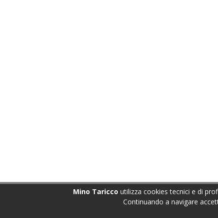
Mino Taricco
utilizza cookies tecnici e di pro
Continuando a navigare accetti 
Mino Taricco - E-Mail :
mino.taricco@minotariccoinfo