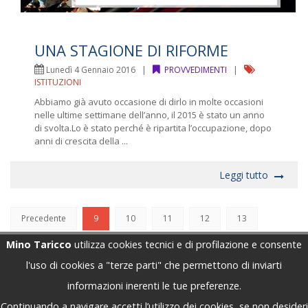
UNA STAGIONE DI RIFORME
Lunedì 4 Gennaio 2016 |
PROVVEDIMENTI
|
ISTITUZIONI
Abbiamo già avuto occasione di dirlo in molte occasioni
nelle ultime settimane dell’anno, il 2015 è stato un anno
di svolta.Lo è stato perché è ripartita l’occupazione, dopo
anni di crescita della ...
Leggi tutto
Precedente
9
10
11
12
13
Mino Taricco
utilizza cookies tecnici e di profilazione e consente
Successiva
l'uso di cookies a "terze parti" che permettono di inviarti
informazioni inerenti le tue preferenze.
Continuando a navigare accetti l’utilizzo dei cookies, se non desideri