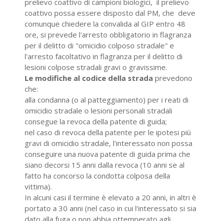
prelievo coattivo di campioni biologici, il prelievo
coattivo possa essere disposto dal PM, che deve
comunque chiedere la convalida al GIP entro 48
ore, si prevede l'arresto obbligatorio in flagranza
per il delitto di "omicidio colposo stradale" e
l'arresto facoltativo in flagranza per il delitto di
lesioni colpose stradali gravi o gravissime.
Le modifiche al codice della strada
prevedono
che:
alla condanna (o al patteggiamento) per i reati di
omicidio stradale o lesioni personali stradali
consegue la revoca della patente di guida;
nel caso di revoca della patente per le ipotesi più
gravi di omicidio stradale, l'interessato non possa
conseguire una nuova patente di guida prima che
siano decorsi 15 anni dalla revoca (10 anni se al
fatto ha concorso la condotta colposa della
vittima).
In alcuni casi il termine è elevato a 20 anni, in altri è
portato a 30 anni (nel caso in cui l'interessato si sia
dato alla fuga o non abbia ottemperato agli