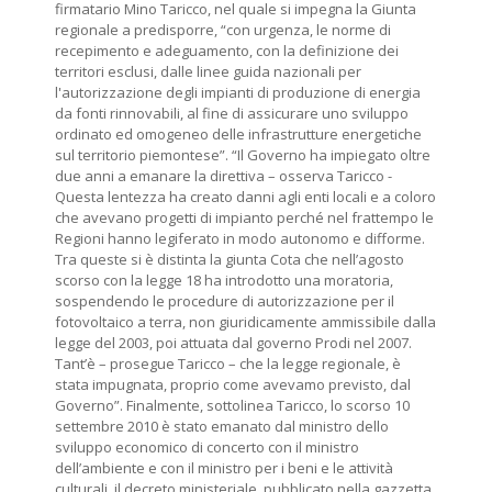
firmatario Mino Taricco, nel quale si impegna la Giunta
regionale a predisporre, “con urgenza, le norme di
recepimento e adeguamento, con la definizione dei
territori esclusi, dalle linee guida nazionali per
l'autorizzazione degli impianti di produzione di energia
da fonti rinnovabili, al fine di assicurare uno sviluppo
ordinato ed omogeneo delle infrastrutture energetiche
sul territorio piemontese”. “Il Governo ha impiegato oltre
due anni a emanare la direttiva – osserva Taricco -
Questa lentezza ha creato danni agli enti locali e a coloro
che avevano progetti di impianto perché nel frattempo le
Regioni hanno legiferato in modo autonomo e difforme.
Tra queste si è distinta la giunta Cota che nell’agosto
scorso con la legge 18 ha introdotto una moratoria,
sospendendo le procedure di autorizzazione per il
fotovoltaico a terra, non giuridicamente ammissibile dalla
legge del 2003, poi attuata dal governo Prodi nel 2007.
Tant’è – prosegue Taricco – che la legge regionale, è
stata impugnata, proprio come avevamo previsto, dal
Governo”. Finalmente, sottolinea Taricco, lo scorso 10
settembre 2010 è stato emanato dal ministro dello
sviluppo economico di concerto con il ministro
dell’ambiente e con il ministro per i beni e le attività
culturali, il decreto ministeriale, pubblicato nella gazzetta