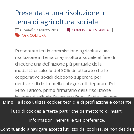
Presentata una risoluzione in
tema di agricoltura sociale
Giovedì 17 Marzo 2016 |
COMUNICATI STAMPA
|
AGRICOLTURA
Presentata ieri in commissione agricoltura una
risoluzione in tema di agricoltura sociale al fine di
chiedere una definizione più puntuale della
modalità di calcolo del 30% di fatturato che le
cooperative sociali debbono superare per
rientrare di diritto nella categoria. Il deputato Pd
Mino Taricco, primo firmatario della risoluzione
insieme ai colleghi Francesco Prina, Fabio Lavagno,
Mino Taricco
utilizza cookies tecnici e di profilazione e consente
Gian Piero Dal Moro, Sabrina Capozzolo, Massimo
Fiorio e Maria Antezza.
l'uso di cookies a "terze parti" che permettono di inviarti
informazioni inerenti le tue preferenze.
Continuando a navigare accetti l’utilizzo dei cookies, se non desideri