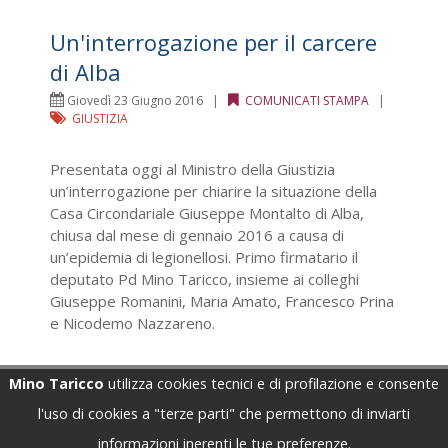
Un'interrogazione per il carcere
di Alba
Giovedì 23 Giugno 2016 |
COMUNICATI STAMPA
|
GIUSTIZIA
Presentata oggi al Ministro della Giustizia
un’interrogazione per chiarire la situazione della
Casa Circondariale Giuseppe Montalto di Alba,
chiusa dal mese di gennaio 2016 a causa di
un’epidemia di legionellosi. Primo firmatario il
deputato Pd Mino Taricco, insieme ai colleghi
Giuseppe Romanini, Maria Amato, Francesco Prina
e Nicodemo Nazzareno.
Mino Taricco
utilizza cookies tecnici e di profilazione e consente
Scarica allegato 1
l'uso di cookies a "terze parti" che permettono di inviarti
informazioni inerenti le tue preferenze.