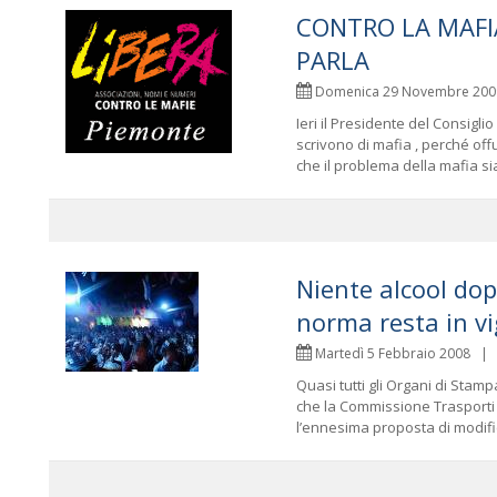
CONTRO LA MAFI
PARLA
Domenica 29 Novembre 2
Ieri il Presidente del Consigl
scrivono di mafia , perché offu
che il problema della mafia sia 
Niente alcool dopo
norma resta in vi
Martedì 5 Febbraio 2008 
Quasi tutti gli Organi di Stam
che la Commissione Trasporti
l’ennesima proposta di modifica