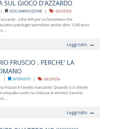
RA SUL GIOCO D'AZZARDO
2 |
DOCUMENTAZIONE
|
GIUSTIZIA
d'azzardo . Cifre folli per un fenomeno che
giocatori patologici spendono anche oltre 1.200 euro
 ...
Leggi tutto
IO FRUSCIO . PERCHE' LA
ROMANO
011 |
INTERVISTE
|
GIUSTIZIA
io Fruscio è l’anello mancante. Quando ci si chiede
 compatta contro la sfiducia al ministro Saverio
. ...
Leggi tutto