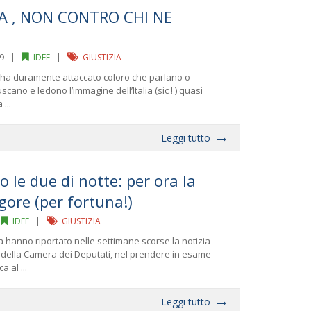
A , NON CONTRO CHI NE
009 |
IDEE
|
GIUSTIZIA
io ha duramente attaccato coloro che parlano o
scano e ledono l’immagine dell’Italia (sic ! ) quasi
...
Leggi tutto
 le due di notte: per ora la
gore (per fortuna!)
|
IDEE
|
GIUSTIZIA
pa hanno riportato nelle settimane scorse la notizia
 della Camera dei Deputati, nel prendere in esame
 al ...
Leggi tutto