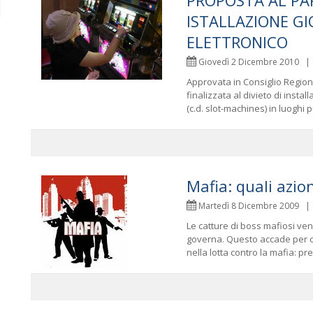
PROPOSTA AL PA
ISTALLAZIONE G
ELETTRONICO
Giovedì 2 Dicembre 2010 
Approvata in Consiglio Regio
finalizzata al divieto di insta
(c.d. slot-machines) in luoghi pub
Mafia: quali azio
Martedì 8 Dicembre 2009 
Le catture di boss mafiosi ve
governa. Questo accade per copr
nella lotta contro la mafia: pre