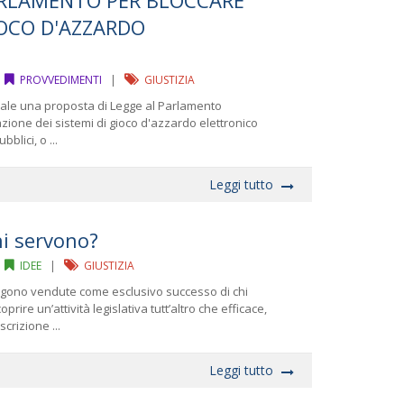
RLAMENTO PER BLOCCARE
IOCO D'AZZARDO
|
PROVVEDIMENTI
|
GIUSTIZIA
nale una proposta di Legge al Parlamento
llazione dei sistemi di gioco d'azzardo elettronico
blici, o ...
Leggi tutto
ni servono?
|
IDEE
|
GIUSTIZIA
ngono vendute come esclusivo successo di chi
ire un’attività legislativa tutt’altro che efficace,
scrizione ...
Leggi tutto